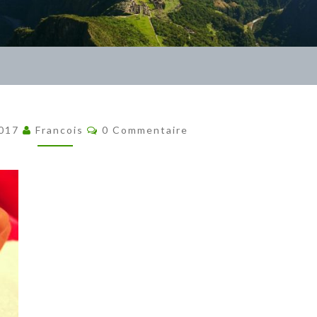
Commentaires
2017
Francois
0 Commentaire