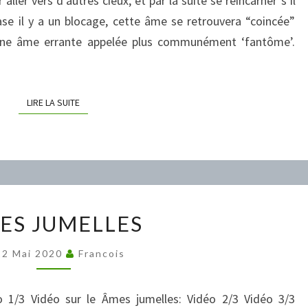
 aller vers d’autres cieux, et par la suite se réincarner s’il
hase il y a un blocage, cette âme se retrouvera “coincée”
une âme errante appelée plus communément ‘fantôme’.
LIRE LA SUITE
LIRE LA SUITE
ÂMES
ES JUMELLES
JUMELLES
22 Mai 2020
Francois
o 1/3 Vidéo sur le Âmes jumelles: Vidéo 2/3 Vidéo 3/3