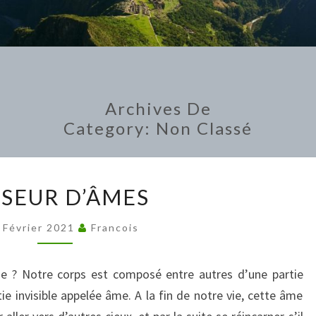
Archives De
Category:
Non Classé
PASSEUR
SSEUR D’ÂMES
D’ÂMES
 Février 2021
Francois
me ? Notre corps est composé entre autres d’une partie
e invisible appelée âme. A la fin de notre vie, cette âme