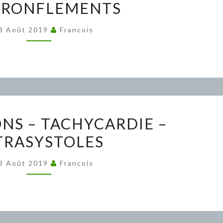
 RONFLEMENTS
RONFLEMENTS
8 Août 2019
Francois
PALPITATIONS
ONS – TACHYCARDIE –
–
TRASYSTOLES
TACHYCARDIE
–
8 Août 2019
Francois
EXTRASYSTOLES