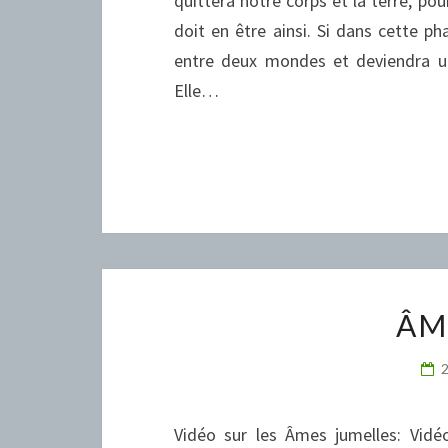
quittera notre corps et la terre, pour
doit en être ainsi. Si dans cette p
entre deux mondes et deviendra 
Elle…
ÂM
Vidéo sur les Âmes jumelles: Vidé