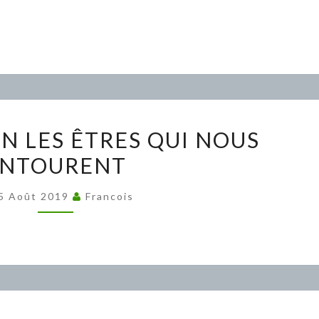
MARC
N LES ÊTRES QUI NOUS
AUBURN
NTOURENT
LES
ÊTRES
5 Août 2019
Francois
QUI
NOUS
ENTOURENT
STOP