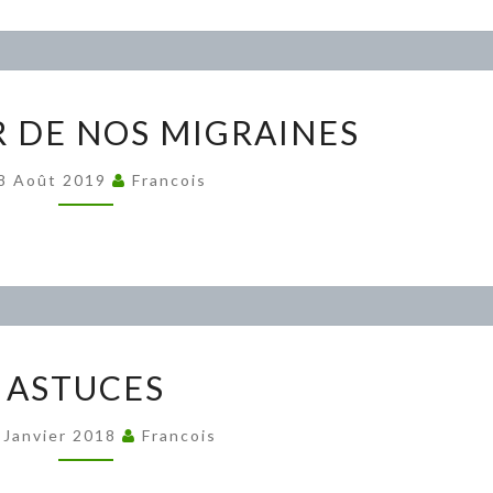
SE
R DE NOS MIGRAINES
LIBÉRER
DE
8 Août 2019
Francois
NOS
MIGRAINES
ASTUCES
ASTUCES
 Janvier 2018
Francois