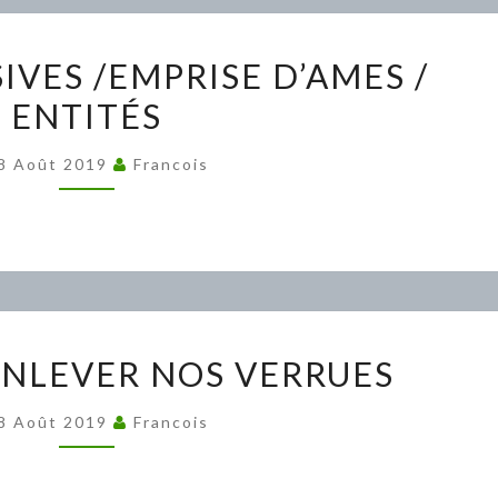
AMES
IVES /EMPRISE D’AMES /
POSSESSIVES
ENTITÉS
/EMPRISE
D’AMES
8 Août 2019
Francois
/
ENTITÉS
COMMENT
NLEVER NOS VERRUES
ENLEVER
NOS
8 Août 2019
Francois
VERRUES