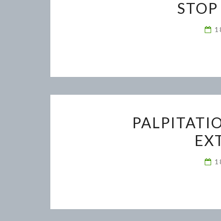
STOP
1
PALPITATI
EX
1