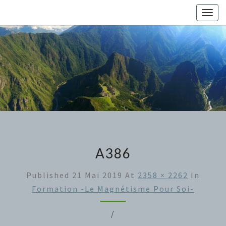
Skip
Togg
to
navig
content
A386
Published
21 Mai 2019
At
2358 × 2262
In
Formation -Le Magnétisme Pour Soi-
/